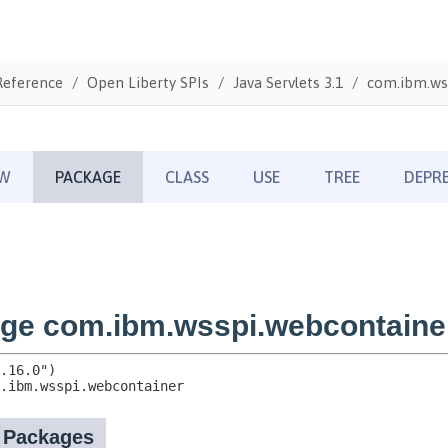
Reference
Open Liberty SPIs
Java Servlets 3.1
com.ibm.ws