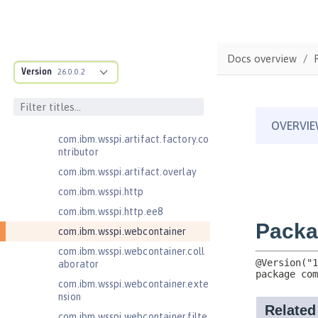
com.ibm.wsspi.anno.service
com.ibm.wsspi.anno.targets
com.ibm.wsspi.anno.util
Docs overview
com.ibm.wsspi.artifact
Version
26.0.0.2
com.ibm.wsspi.artifact.equinox.m
odule
com.ibm.wsspi.artifact.factory
com.ibm.wsspi.artifact.factory.co
ntributor
com.ibm.wsspi.artifact.overlay
com.ibm.wsspi.http
com.ibm.wsspi.http.ee8
com.ibm.wsspi.webcontainer
com.ibm.wsspi.webcontainer.coll
aborator
com.ibm.wsspi.webcontainer.exte
nsion
com.ibm.wsspi.webcontainer.filte