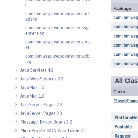
r
com.ibm.wsspi.webcontainer.met
adata
com.ibm.wsspi.webcontainer.osgi.
extension
com.ibm.wsspi.webcontainer.servl
et
com.ibm.wsspi.webcontainer.web
app
Java Servlets 4.0
Java Web Services 2.2
JavaMail 1.5
JavaMail 1.6
JavaServer Pages 2.2
JavaServer Pages 2.3
Message-Driven Beans 3.2
MicroProfile JSON Web Token 2.1