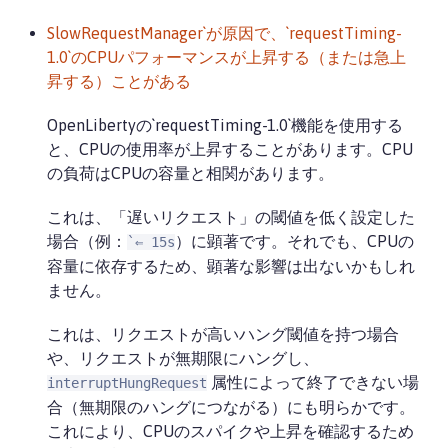
SlowRequestManager`が原因で、`requestTiming-
1.0`のCPUパフォーマンスが上昇する（または急上
昇する）ことがある
OpenLibertyの`requestTiming-1.0`機能を使用する
と、CPUの使用率が上昇することがあります。CPU
の負荷はCPUの容量と相関があります。
これは、「遅いリクエスト」の閾値を低く設定した
場合（例：
）に顕著です。それでも、CPUの
`⇐ 15s
容量に依存するため、顕著な影響は出ないかもしれ
ません。
これは、リクエストが高いハング閾値を持つ場合
や、リクエストが無期限にハングし、
属性によって終了できない場
interruptHungRequest
合（無期限のハングにつながる）にも明らかです。
これにより、CPUのスパイクや上昇を確認するため