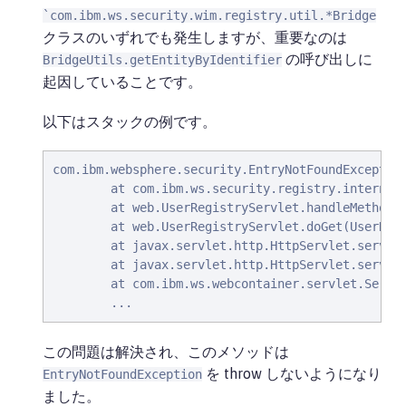
`com.ibm.ws.security.wim.registry.util.*Bridge
クラスのいずれでも発生しますが、重要なのは
の呼び出しに
BridgeUtils.getEntityByIdentifier
起因していることです。
以下はスタックの例です。
com.ibm.websphere.security.EntryNotFoundExceptio
        at com.ibm.ws.security.registry.internal.
        at web.UserRegistryServlet.handleMethodRe
        at web.UserRegistryServlet.doGet(UserRegi
        at javax.servlet.http.HttpServlet.service
        at javax.servlet.http.HttpServlet.service
        at com.ibm.ws.webcontainer.servlet.Servle
        ...
この問題は解決され、このメソッドは
を throw しないようになり
EntryNotFoundException
ました。