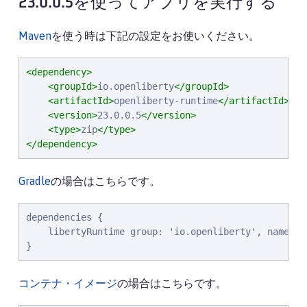
23.0.0.5を使ってアプリを実行する
Maven
を使う時は下記の設定をお使いください。
<dependency>
<groupId>
io.openliberty
</groupId>
<artifactId>
openliberty-runtime
</artifactId>
<version>
23.0.0.5
</version>
<type>
zip
</type>
</dependency>
Gradle
の場合はこちらです。
dependencies {

    libertyRuntime group: 'io.openliberty', name: '
}
コンテナ・イメージ
の場合はこちらです。