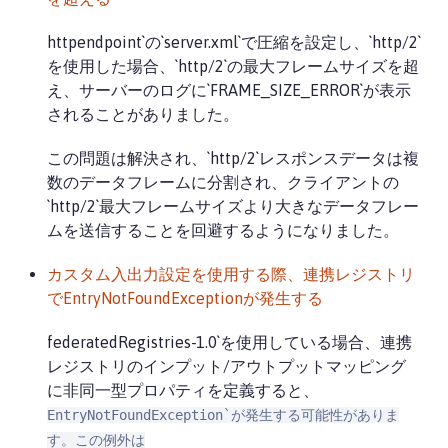
httpendpoint`の`server.xml`で圧縮を設定し、`http/2`
を使用した場合、`http/2`の最大フレームサイズを超
え、サーバーのログに`FRAME_SIZE_ERROR`が表示
されることがありました。
この問題は解決され、`http/2`レスポンスデータは複
数のデータフレームに分割され、クライアントの
`http/2`最大フレームサイズより大きなデータフレー
ムを送信することを回避するようになりました。
カスタム入出力設定を使用する際、連携レジストリ
でEntryNotFoundExceptionが発生する
federatedRegistries-1.0`を使用している場合、連携
レジストリのインプット/アウトプットマッピング
に非同一型プロパティを定義すると、
EntryNotFoundException`が発生する可能性がありま
す。この例外は