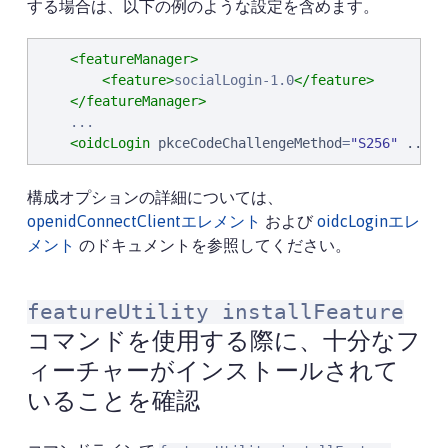
する場合は、以下の例のような設定を含めます。
<featureManager>
<feature>
socialLogin-1.0
</feature>
</featureManager>
    ...

<oidcLogin
pkceCodeChallengeMethod
=
"
S256
"
...
/
構成オプションの詳細については、
openidConnectClientエレメント
および
oidcLoginエレ
メント
のドキュメントを参照してください。
featureUtility installFeature
コマンドを使用する際に、十分なフ
ィーチャーがインストールされて
いることを確認