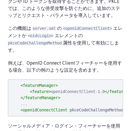
クンや ID トークンを取得することができます。PKCE
では、このような傍受攻撃を防ぐために、追加のステ
ップとリクエスト・パラメータを導入しています。
この機能は
の
エレ
server.xml
<openidConnectClient>
メントか
エレメントの
<oidcLogin>
属性を使用して有効にしま
pkceCodeChallengeMethod
す。
例えば、OpenID Connect Clientフィーチャーを使用す
る場合、以下の例のような設定を含めます。
<featureManager>
<feature>
openidConnectClient-1.0
</feature>
</featureManager>
    ...

<openidConnectClient
pkceCodeChallengeMethod
=
"
S
ソーシャルメディア・ログイン・フィーチャーを使用