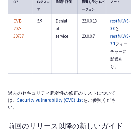
CVE
CVSSスコ
脆弱性評価
影響を受けるバ
ノート
ア
ージョン
CVE-
5.9
Denial
22.0.0.13
restfulWS-
2023-
of
-
3.0
と
38737
service
23.0.0.7
restfulWS-
3.1
フィー
チャーに
影響あ
り。
過去のセキュリティ脆弱性の修正のリストについて
は、
Security vulnerability (CVE) list
をご参照くださ
い。
前回のリリース以降の新しいガイド