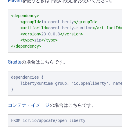
Maven
を使うときは下記の設定をお使いください。
<dependency>
<groupId>
io.openliberty
</groupId>
<artifactId>
openliberty-runtime
</artifactId>
<version>
23.0.0.8
</version>
<type>
zip
</type>
</dependency>
Gradle
の場合はこちらです。
dependencies {

    libertyRuntime group: 'io.openliberty', name: '
}
コンテナ・イメージ
の場合はこちらです。
FROM icr.io/appcafe/open-liberty