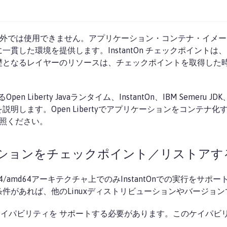
ド以外では使用できません。アプリケーション・コンテナ・イメージは、
貫した環境を提供します。InstantOn チェックポイント
礎となるレイヤーのリソースは、チェックポイントを取得した
 Liberty Javaランタイム、InstantOn、IBM Semer
明します。Open Libertyでアプリケーションをコンテナ
照ください。
ションをチェックポイント／リストアす
64/amd64アーキテクチャ上でのみInstantOnでの実行をサポー
の前提条件があれば、他のLinuxディストリビューションやバージ
イパビリティを サポートする必要があります。このケイパビリ