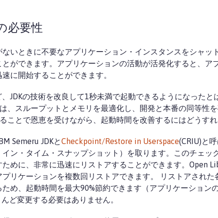
の必要性
がないときに不要なアプリケーション・インスタンスをシャッ
ことができます。アプリケーションの活動が活発化すると、ア
迅速に開始することができます。
JDKの技術を改良して1秒未満で起動できるようになったとはいえ、
Kは、スループットとメモリを最適化し、開発と本番の同等性を確
することで恩恵を受けながら、起動時間を改善するにはどうす
M Semeru JDKと
Checkpoint/Restore in Userspace
(CRIU)
・イン・タイム・スナップショット）を取ります。このチェッ
に、非常に迅速にリストアすることができます。Open Libert
アプリケーションを複数回リストアできます。 リストアされた
め、起動時間を最大90%節約できます（アプリケーションの依存
ほとんど変更する必要はありません。