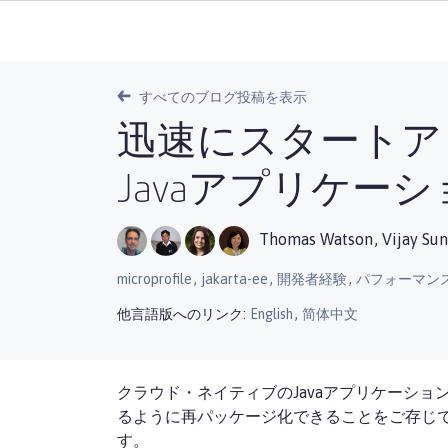
すべてのブログ投稿を表示
迅速にスタートア
Javaアプリケー
Thomas Watson
,
Vijay Su
,
,
,
microprofile
jakarta-ee
開発者経験
パフォーマン
,
他言語版へのリンク:
English
简体中文
クラウド・ネイティブのJavaアプリケーシ
るように再パッケージ化できることをご存じ
す。