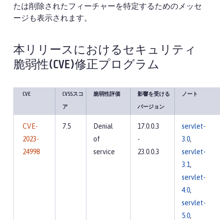
たは削除されたフィーチャーを特定するためのメッセ
ージも表示されます。
本リリースにおけるセキュリティ
脆弱性(CVE)修正プログラム
CVE
CVSSスコ
脆弱性評価
影響を受ける
ノート
ア
バージョン
CVE-
7.5
Denial
17.0.0.3
servlet-
2023-
of
-
3.0
,
24998
service
23.0.0.3
servlet-
3.1
,
servlet-
4.0
,
servlet-
5.0
,