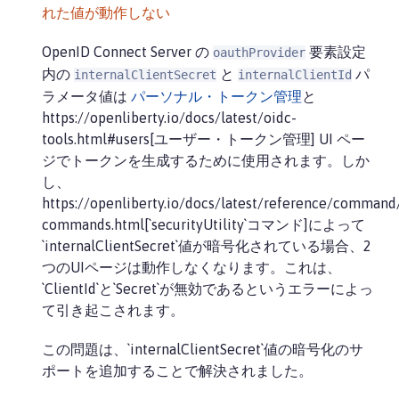
れた値が動作しない
OpenID Connect Server の
要素設定
oauthProvider
内の
と
パ
internalClientSecret
internalClientId
ラメータ値は
パーソナル・トークン管理
と
https://openliberty.io/docs/latest/oidc-
tools.html#users[ユーザー・トークン管理] UI ペー
ジでトークンを生成するために使用されます。しか
し、
https://openliberty.io/docs/latest/reference/command/
commands.html[`securityUtility`コマンド]によって
`internalClientSecret`値が暗号化されている場合、2
つのUIページは動作しなくなります。これは、
`ClientId`と`Secret`が無効であるというエラーによっ
て引き起こされます。
この問題は、`internalClientSecret`値の暗号化のサ
ポートを追加することで解決されました。