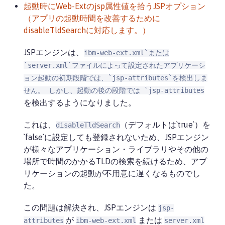
起動時にWeb-Extのjsp属性値を拾うJSPオプション
（アプリの起動時間を改善するために
disableTldSearchに対応します。）
JSPエンジンは、
ibm-web-ext.xml`または
`server.xml`ファイルによって設定されたアプリケーシ
ョン起動の初期段階では、`jsp-attributes`を検出しま
せん。 しかし、起動の後の段階では `jsp-attributes
を検出するようになりました。
これは、
（デフォルトは`true`）を
disableTldSearch
`false`に設定しても登録されないため、JSPエンジン
が様々なアプリケーション・ライブラリやその他の
場所で時間のかかるTLDの検索を続けるため、アプ
リケーションの起動が不用意に遅くなるものでし
た。
この問題は解決され、JSPエンジンは
jsp-
が
または
attributes
ibm-web-ext.xml
server.xml