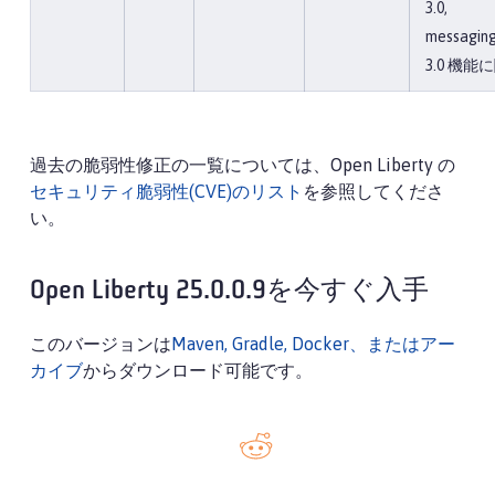
3.0,
messaging
3.0 機能
過去の脆弱性修正の一覧については、Open Liberty の
セキュリティ脆弱性(CVE)のリスト
を参照してくださ
い。
Open Liberty 25.0.0.9を今すぐ入手
このバージョンは
Maven, Gradle, Docker、またはアー
カイブ
からダウンロード可能です。