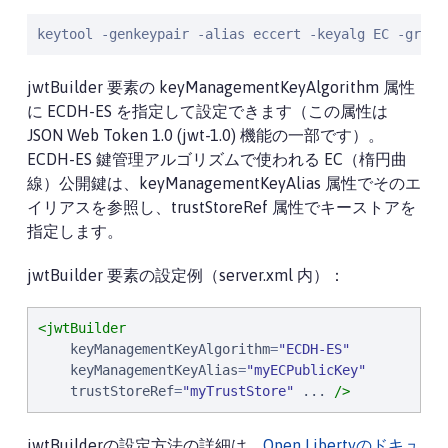
keytool -genkeypair -alias eccert -keyalg EC -group
jwtBuilder 要素の keyManagementKeyAlgorithm 属性
に ECDH-ES を指定して設定できます（この属性は
JSON Web Token 1.0 (jwt-1.0) 機能の一部です）。
ECDH-ES 鍵管理アルゴリズムで使われる EC（楕円曲
線）公開鍵は、keyManagementKeyAlias 属性でそのエ
イリアスを参照し、trustStoreRef 属性でキーストアを
指定します。
jwtBuilder 要素の設定例（server.xml 内）：
<jwtBuilder
keyManagementKeyAlgorithm
=
"
ECDH-ES
"
keyManagementKeyAlias
=
"
myECPublicKey
"
trustStoreRef
=
"
myTrustStore
"
...
/>
jwtBuilderの設定方法の詳細は、
Open Libertyのドキュ