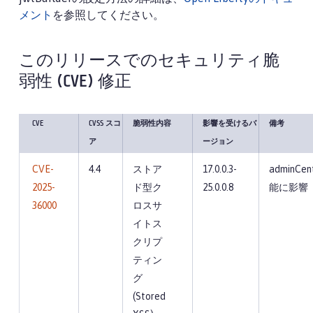
メント
を参照してください。
このリリースでのセキュリティ脆
弱性 (CVE) 修正
CVE
CVSS スコ
脆弱性内容
影響を受けるバ
備考
ア
ージョン
CVE-
4.4
ストア
17.0.0.3-
adminCent
2025-
ド型ク
25.0.0.8
能に影響
36000
ロスサ
イトス
クリプ
ティン
グ
(Stored