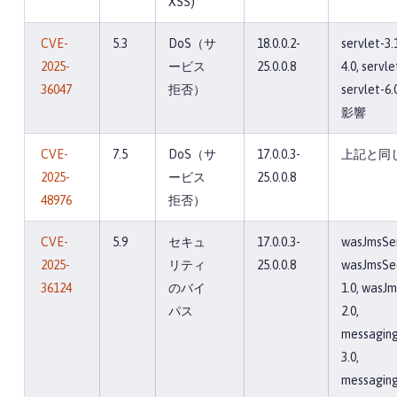
XSS)
CVE-
5.3
DoS（サ
18.0.0.2-
servlet-3.
2025-
ービス
25.0.0.8
4.0, servle
36047
拒否）
servlet-
影響
CVE-
7.5
DoS（サ
17.0.0.3-
上記と同
2025-
ービス
25.0.0.8
48976
拒否）
CVE-
5.9
セキュ
17.0.0.3-
wasJmsSer
2025-
リティ
25.0.0.8
wasJmsSec
36124
のバイ
1.0, wasJm
パス
2.0,
messaging
3.0,
messaging