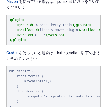
Maven
を使っている場合は、pom.xml に以下を含めて
ください：
<plugin>
<groupId>
io.openliberty.tools
</groupId>
<artifactId>
liberty-maven-plugin
</artifactId>
<version>
3.11.5
</version>
</plugin>
Gradle
を使っている場合は、build.gradleに以下のよう
に含めてください：
buildscript {

    repositories {

        mavenCentral()

    }

    dependencies {

        classpath 'io.openliberty.tools:liberty-grad
    }

}
