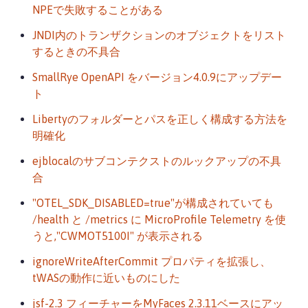
NPEで失敗することがある
JNDI内のトランザクションのオブジェクトをリスト
するときの不具合
SmallRye OpenAPI をバージョン4.0.9にアップデー
ト
Libertyのフォルダーとパスを正しく構成する方法を
明確化
ejblocalのサブコンテクストのルックアップの不具
合
"OTEL_SDK_DISABLED=true"が構成されていても
/health と /metrics に MicroProfile Telemetry を使
うと,"CWMOT5100I" が表示される
ignoreWriteAfterCommit プロパティを拡張し、
tWASの動作に近いものにした
jsf-2.3 フィーチャーをMyFaces 2.3.11ベースにアッ