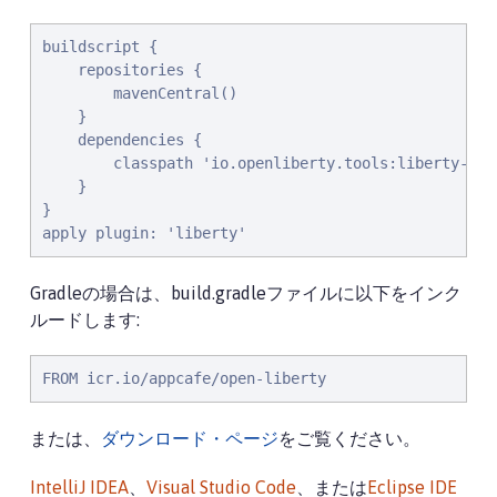
buildscript {

    repositories {

        mavenCentral()

    }

    dependencies {

        classpath 'io.openliberty.tools:liberty-grad
    }

}

apply plugin: 'liberty'
Gradleの場合は、build.gradleファイルに以下をインク
ルードします:
FROM icr.io/appcafe/open-liberty
または、
ダウンロード・ページ
をご覧ください。
IntelliJ IDEA
、
Visual Studio Code
、または
Eclipse IDE