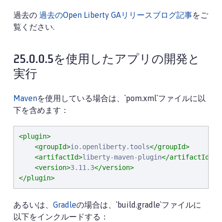
過去の
過去のOpen Liberty GAリリースブログ記事
をご
覧ください.
25.0.0.5を使用したアプリの開発と
実行
Maven
を使用している場合は、`pom.xml`ファイルに以
下を含めます：
<plugin>
<groupId>
io.openliberty.tools
</groupId>
<artifactId>
liberty-maven-plugin
</artifactId>
<version>
3.11.3
</version>
</plugin>
あるいは、
Gradle
の場合は、`build.gradle`ファイルに
以下をインクルードする：