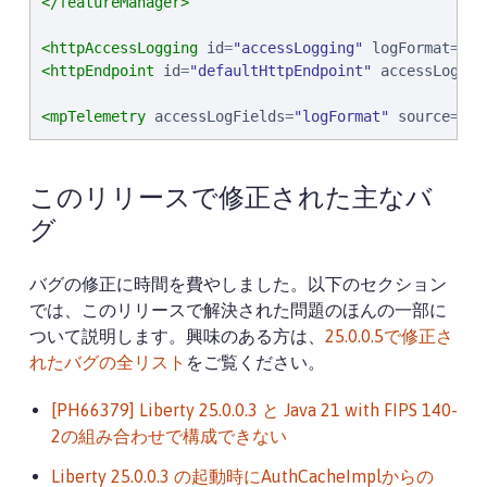
</featureManager>
<httpAccessLogging
id
=
"
accessLogging
"
logFormat
=
'
%h
<httpEndpoint
id
=
"
defaultHttpEndpoint
"
accessLoggin
<mpTelemetry
accessLogFields
=
"
logFormat
"
source
=
"
me
このリリースで修正された主なバ
グ
バグの修正に時間を費やしました。以下のセクション
では、このリリースで解決された問題のほんの一部に
ついて説明します。興味のある方は、
25.0.0.5で修正さ
れたバグの全リスト
をご覧ください。
[PH66379] Liberty 25.0.0.3 と Java 21 with FIPS 140-
2の組み合わせで構成できない
Liberty 25.0.0.3 の起動時にAuthCacheImplからの