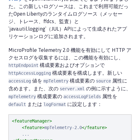
た。この新しいログソースは、これまで利用可能だっ
たOpen Libertyのランタイムログソース（メッセー
ジ、トレース、ffdcs、監査）と
`java.util.logging`（JUL）APIによって生成されたアプ
リケーションログに追加されます。
MicroProfile Telemetry 2.0 機能を有効にして HTTP ア
クセスログを収集するには、この機能を有効にし、
構成要素およびオプションで
httpEndpoint
構成要素を構成します。新しい
httpAccessLogging
値を
構成要素の
属性に
accessLog
mpTelemtry
source
含めます。また、次の
の例に示すように、
server.xml
構成要素の
属性を
mpTelemetry
accessLogFields
または
に設定します：
default
logFormat
<featureManager>
<feature>
mpTelemetry-2.0
</feature>