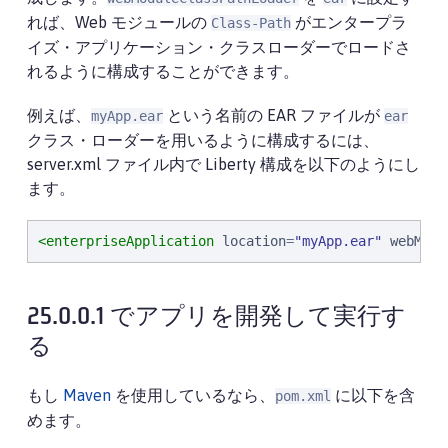
れば、Web モジュールの
がエンタープラ
Class-Path
イズ・アプリケーション・クラスローダーでロードさ
れるように構成することができます。
例えば、
という名前の EAR ファイルが
myApp.ear
ear
クラス・ローダーを用いるように構成するには、
server.xml ファイル内で Liberty 構成を以下のようにし
ます。
<enterpriseApplication
location
=
"
myApp.ear
"
webModu
25.0.0.1 でアプリを開発して実行す
る
もし
Maven
を使用しているなら、
に以下を含
pom.xml
めます。