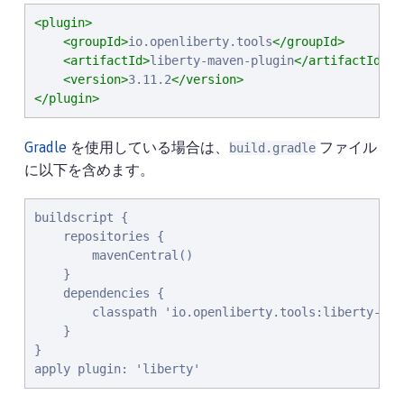
<plugin>
<groupId>
io.openliberty.tools
</groupId>
<artifactId>
liberty-maven-plugin
</artifactId>
<version>
3.11.2
</version>
</plugin>
Gradle
を使用している場合は、
ファイル
build.gradle
に以下を含めます。
buildscript {

    repositories {

        mavenCentral()

    }

    dependencies {

        classpath 'io.openliberty.tools:liberty-grad
    }

}

apply plugin: 'liberty'