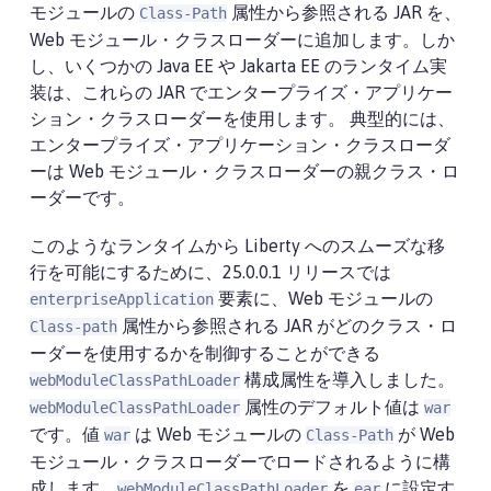
モジュールの
属性から参照される JAR を、
Class-Path
Web モジュール・クラスローダーに追加します。しか
し、いくつかの Java EE や Jakarta EE のランタイム実
装は、これらの JAR でエンタープライズ・アプリケー
ション・クラスローダーを使用します。 典型的には、
エンタープライズ・アプリケーション・クラスローダ
ーは Web モジュール・クラスローダーの親クラス・ロ
ーダーです。
このようなランタイムから Liberty へのスムーズな移
行を可能にするために、25.0.0.1 リリースでは
要素に、Web モジュールの
enterpriseApplication
属性から参照される JAR がどのクラス・ロ
Class-path
ーダーを使用するかを制御することができる
構成属性を導入しました。
webModuleClassPathLoader
属性のデフォルト値は
webModuleClassPathLoader
war
です。値
は Web モジュールの
が Web
war
Class-Path
モジュール・クラスローダーでロードされるように構
成します。
を
に設定す
webModuleClassPathLoader
ear