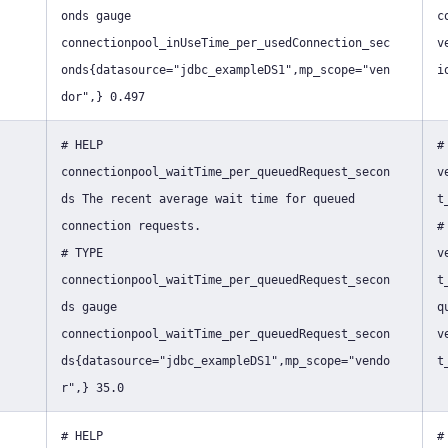
onds gauge
c
connectionpool_inUseTime_per_usedConnection_sec
v
onds{datasource="jdbc_exampleDS1",mp_scope="ven
i
dor",} 0.497
# HELP
#
connectionpool_waitTime_per_queuedRequest_secon
v
ds The recent average wait time for queued
t
connection requests.
#
# TYPE
v
connectionpool_waitTime_per_queuedRequest_secon
t
ds gauge
q
connectionpool_waitTime_per_queuedRequest_secon
v
ds{datasource="jdbc_exampleDS1",mp_scope="vendo
t
r",} 35.0
# HELP
#