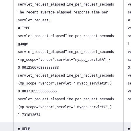
servlet_request_elapsedTime_per_request_seconds
v
The recent average elapsed response time per
s
servlet request.
#
# TYPE
v
servlet_request_elapsedTime_per_request_seconds
s
gauge
t
servlet_request_elapsedTime_per_request_seconds
v
{mp_scope="vendor",servlet=”myapp_servletA",}
s
0.001256676333333333
0
servlet_request_elapsedTime_per_request_seconds
v
{mp_scope="vendor",servlet=" myapp_servletB",}
s
0.00372855566666666
v
servlet_request_elapsedTime_per_request_seconds
s
{mp_scope="vendor",servlet=" myapp_servletC",}
1.731813674
# HELP
#