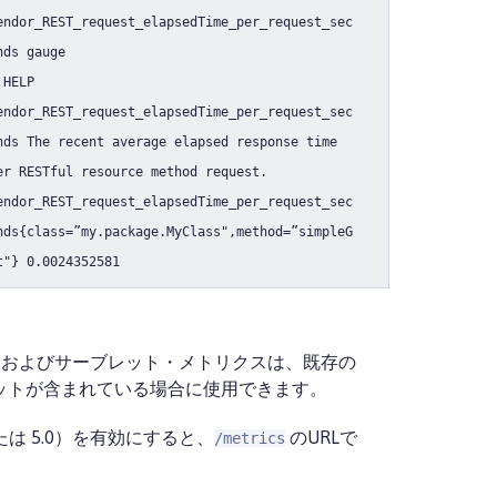
endor_REST_request_elapsedTime_per_request_sec
nds gauge
 HELP
endor_REST_request_elapsedTime_per_request_sec
nds The recent average elapsed response time
er RESTful resource method request.
endor_REST_request_elapsedTime_per_request_sec
nds{class=”my.package.MyClass",method=”simpleG
t"} 0.0024352581
、REST、およびサーブレット・メトリクスは、既存の
レットが含まれている場合に使用できます。
、または 5.0）を有効にすると、
のURLで
/metrics