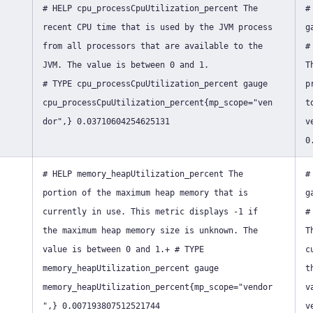
# HELP cpu_processCpuUtilization_percent The
#
recent CPU time that is used by the JVM process
g
from all processors that are available to the
#
JVM. The value is between 0 and 1.
T
# TYPE cpu_processCpuUtilization_percent gauge
p
cpu_processCpuUtilization_percent{mp_scope="ven
t
dor",} 0.03710604254625131
v
0
# HELP memory_heapUtilization_percent The
#
portion of the maximum heap memory that is
g
currently in use. This metric displays -1 if
#
the maximum heap memory size is unknown. The
T
value is between 0 and 1.+ # TYPE
c
memory_heapUtilization_percent gauge
t
memory_heapUtilization_percent{mp_scope="vendor
v
",} 0.007193807512521744
v