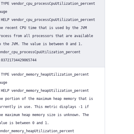
 TYPE vendor_cpu_processCpuUtilization_percent
auge
 HELP vendor_cpu_processCpuUtilization_percent
he recent CPU time that is used by the JVM
rocess from all processors that are available
o the JVM. The value is between 0 and 1.
endor_cpu_processCpuUtilization_percent
.03721734429065744
 TYPE vendor_memory_heapUtilization_percent
auge
 HELP vendor_memory_heapUtilization_percent
he portion of the maximum heap memory that is
urrently in use. This metric displays -1 if
he maximum heap memory size is unknown. The
alue is between 0 and 1.
endor_memory_heapUtilization_percent