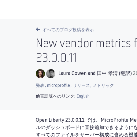
すべてのブログ投稿を表示
New vendor metrics fo
23.0.0.11
Laura Cowen
and
田中 孝清 (翻訳)
2
,
,
,
発表
microprofile
リリース
メトリック
他言語版へのリンク:
English
Open Liberty 23.0.0.11 では、M
ルのダッシュボードに直接追加できるようになり
すべてのファイルをサーバー構成に含める機