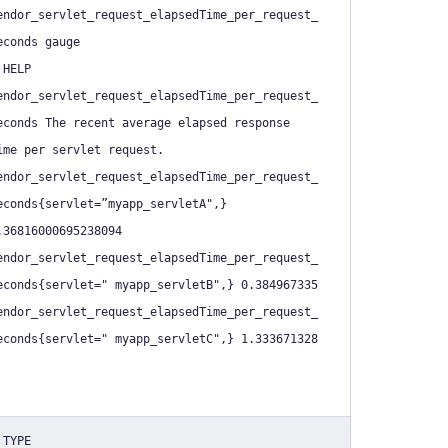
endor_servlet_request_elapsedTime_per_request_
econds gauge
 HELP
endor_servlet_request_elapsedTime_per_request_
econds The recent average elapsed response
ime per servlet request.
endor_servlet_request_elapsedTime_per_request_
econds{servlet=”myapp_servletA",}
.36816000695238094
endor_servlet_request_elapsedTime_per_request_
econds{servlet=" myapp_servletB",} 0.384967335
endor_servlet_request_elapsedTime_per_request_
econds{servlet=" myapp_servletC",} 1.333671328
 TYPE