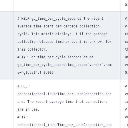
0
# HELP gc_time_per_cycle_seconds The recent
#
average time spent per garbage collection
#
cycle. This metric displays -1 if the garbage
r
collection elapsed time or count is unknown for
c
this collector.
t
# TYPE gc_time_per_cycle_seconds gauge
u
gc_time_per_cycle_seconds{mp_scope="vendor",nam
v
e="global",} 0.005
0
# HELP
#
connectionpool_inUseTime_per_usedConnection_sec
v
onds The recent average time that connections
i
are in use.
#
# TYPE
v
connectionpool_inUseTime_per_usedConnection_sec
i