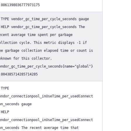
.0061398036777973175
 TYPE vendor_gc_time_per_cycle_seconds gauge
 HELP vendor_gc_time_per_cycle_seconds The
ecent average time spent per garbage
ollection cycle. This metric displays -1 if
he garbage collection elapsed time or count is
nknown for this collector.
endor_gc_time_per_cycle_seconds{name="global"}
.004385714285714285
 TYPE
endor_connectionpool_inUseTime_per_usedConnect
on_seconds gauge
 HELP
endor_connectionpool_inUseTime_per_usedConnect
on_seconds The recent average time that