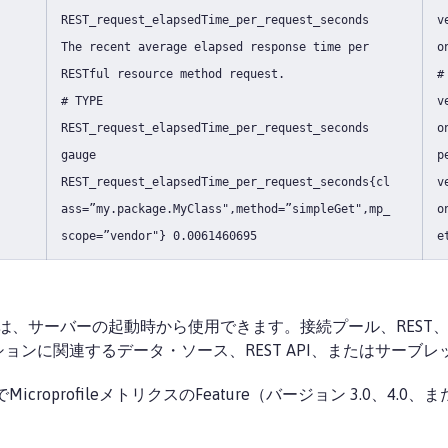
REST_request_elapsedTime_per_request_seconds
v
The recent average elapsed response time per
o
RESTful resource method request.
#
# TYPE
v
REST_request_elapsedTime_per_request_seconds
o
gauge
p
REST_request_elapsedTime_per_request_seconds{cl
v
ass=”my.package.MyClass",method=”simpleGet",mp_
o
scope=”vendor"} 0.0061460695
e
zationメトリクスは、サーバーの起動時から使用できます。接続プール
ョンに関連するデータ・ソース、REST API、またはサーブ
でMicroprofileメトリクスのFeature（バージョン 3.0、4.0