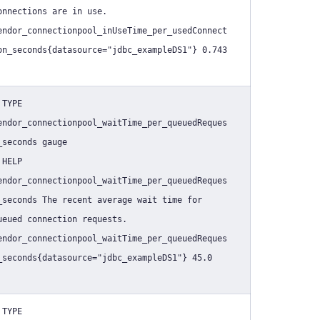
onnections are in use.
endor_connectionpool_inUseTime_per_usedConnect
on_seconds{datasource="jdbc_exampleDS1"} 0.743
 TYPE
endor_connectionpool_waitTime_per_queuedReques
_seconds gauge
 HELP
endor_connectionpool_waitTime_per_queuedReques
_seconds The recent average wait time for
ueued connection requests.
endor_connectionpool_waitTime_per_queuedReques
_seconds{datasource="jdbc_exampleDS1"} 45.0
 TYPE