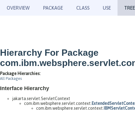
OVERVIEW
PACKAGE
CLASS
USE
TREE
Hierarchy For Package
com.ibm.websphere.servlet.con
Package Hierarchies:
All Packages
Interface Hierarchy
jakarta.servlet.ServletContext
com.ibm.websphere.servlet.context.
ExtendedServletConte
com.ibm.websphere.servlet.context.
IBMServletCont