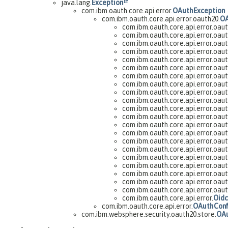
java.lang.
Exception
com.ibm.oauth.core.api.error.
OAuthException
com.ibm.oauth.core.api.error.oauth20.
OA
com.ibm.oauth.core.api.error.oaut
com.ibm.oauth.core.api.error.oaut
com.ibm.oauth.core.api.error.oaut
com.ibm.oauth.core.api.error.oaut
com.ibm.oauth.core.api.error.oaut
com.ibm.oauth.core.api.error.oaut
com.ibm.oauth.core.api.error.oaut
com.ibm.oauth.core.api.error.oaut
com.ibm.oauth.core.api.error.oaut
com.ibm.oauth.core.api.error.oaut
com.ibm.oauth.core.api.error.oaut
com.ibm.oauth.core.api.error.oaut
com.ibm.oauth.core.api.error.oaut
com.ibm.oauth.core.api.error.oaut
com.ibm.oauth.core.api.error.oaut
com.ibm.oauth.core.api.error.oaut
com.ibm.oauth.core.api.error.oaut
com.ibm.oauth.core.api.error.oaut
com.ibm.oauth.core.api.error.oaut
com.ibm.oauth.core.api.error.oaut
com.ibm.oauth.core.api.error.oaut
com.ibm.oauth.core.api.error.
Oidc
com.ibm.oauth.core.api.error.
OAuthConf
com.ibm.websphere.security.oauth20.store.
OAu