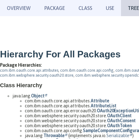
OVERVIEW
PACKAGE
CLASS
USE
TREE
Hierarchy For All Packages
Package Hierarchies:
com.ibm.oauth.core.api.attributes
,
com.ibm.oauth.core.api.config
,
com.ibm.oauth
com.ibm.websphere.security.oauth20.store
,
com.ibm.websphere.security.openid
Class Hierarchy
java.lang.
Object
com.ibm.oauth.core.api.attributes.
Attribute
com.ibm.oauth.core.api.attributes.
AttributeList
com.ibm.oauth.core.api.error.oauth20.
OAuth20ExceptionUti
com.ibm.websphere.security.oauth20.store.
OAuthClient
com.ibm.websphere.security.oauth20.store.
OAuthConsent
com.ibm.websphere.security.oauth20.store.
OAuthToken
com.ibm.oauth.core.api.config.
SampleComponentConfigura
java.lang.
Throwable
(implements java.io.
Serializable
)