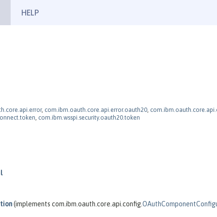
HELP
.core.api.error
,
com.ibm.oauth.core.api.error.oauth20
,
com.ibm.oauth.core.api
connect.token
,
com.ibm.wsspi.security.oauth20.token
l
tion
(implements com.ibm.oauth.core.api.config.
OAuthComponentConfigu