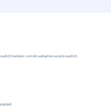
.oauth20.mediator
,
com.ibm.websphere.security.oauth20
,
ration
)