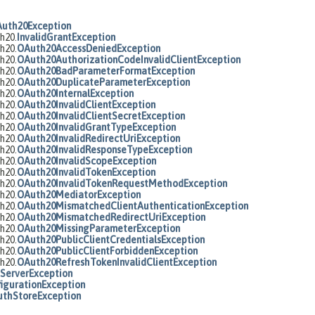
uth20Exception
h20.
InvalidGrantException
h20.
OAuth20AccessDeniedException
h20.
OAuth20AuthorizationCodeInvalidClientException
h20.
OAuth20BadParameterFormatException
h20.
OAuth20DuplicateParameterException
h20.
OAuth20InternalException
h20.
OAuth20InvalidClientException
h20.
OAuth20InvalidClientSecretException
h20.
OAuth20InvalidGrantTypeException
h20.
OAuth20InvalidRedirectUriException
h20.
OAuth20InvalidResponseTypeException
h20.
OAuth20InvalidScopeException
h20.
OAuth20InvalidTokenException
h20.
OAuth20InvalidTokenRequestMethodException
h20.
OAuth20MediatorException
h20.
OAuth20MismatchedClientAuthenticationException
h20.
OAuth20MismatchedRedirectUriException
h20.
OAuth20MissingParameterException
h20.
OAuth20PublicClientCredentialsException
h20.
OAuth20PublicClientForbiddenException
h20.
OAuth20RefreshTokenInvalidClientException
ServerException
igurationException
thStoreException