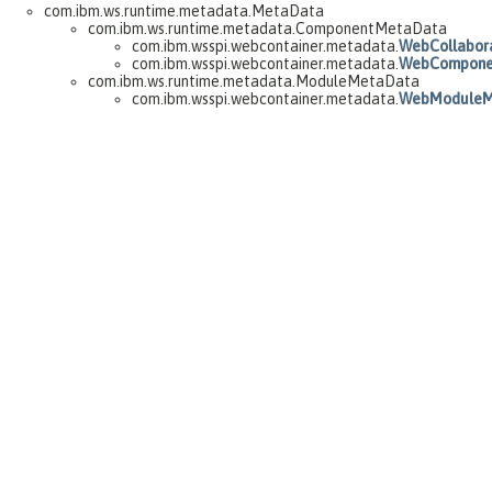
com.ibm.ws.runtime.metadata.MetaData
com.ibm.ws.runtime.metadata.ComponentMetaData
com.ibm.wsspi.webcontainer.metadata.
WebCollabor
com.ibm.wsspi.webcontainer.metadata.
WebCompone
com.ibm.ws.runtime.metadata.ModuleMetaData
com.ibm.wsspi.webcontainer.metadata.
WebModuleM